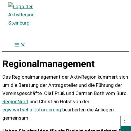
Zum
Inhalt
springen
Regionalmanagement
Das Regionalmanagement der AktivRegion kümmert sich
um die Beratung der Antragsteller und die Führung der
Vereinsgeschäfte. Olaf Prüß und Carmen Both vom Büro
RegionNord
und Christian Holst von der
egw:wirtschaftsförderung
bearbeiten die Anliegen
gemeinsam.
Haben Sie eine Idee für ein Projekt oder möchten Sie