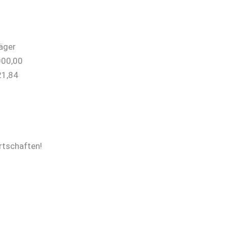
räger
000,00
21,84
rtschaften!