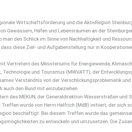
regionale Wirtschaftsförderung und die AktivRegion Stein
von Gewässern, Häfen und Lebensräumen an der Steinburger
 ob man den Schlick im Sinne von Nachhaltigkeit und Ressou
r, dass diese Ziel- und Aufgabenstellung nur in Kooperati
mit Vertretern des Ministeriums für Energiewende, Klimasc
beit, Technologie und Tourismus (MWVATT), der Entwicklung
insames Verständnis von der Verschlickungsproblematik un
ch auch den Bund mit einzubeziehen.
etern des MEKUN, der Generaldirektion Wasserstraßen und Sc
reffen wurde von Herrn Helfrich (MdB) initiiert, der sich s
Region beschäftigt. Bei diesem Treffen wurde das gemeinsa
ngsmöglichkeiten zu entwickeln und umzusetzen. Die Zusamm